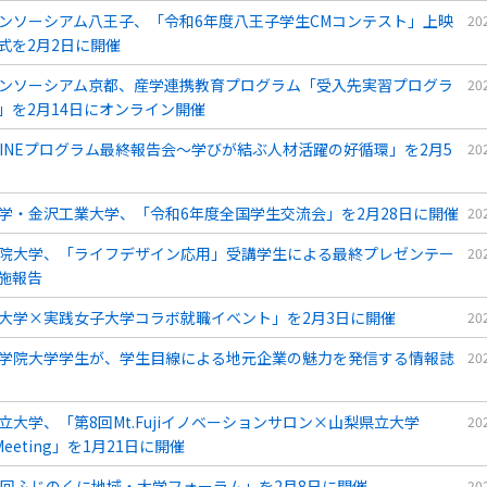
ンソーシアム八王子、「令和6年度八王子学生CMコンテスト」上映
20
式を2月2日に開催
ンソーシアム京都、産学連携教育プログラム「受入先実習プログラ
20
」を2月14日にオンライン開催
GINEプログラム最終報告会～学びが結ぶ人材活躍の好循環」を2月5
20
学・金沢工業大学、「令和6年度全国学生交流会」を2月28日に開催
20
院大学、「ライフデザイン応用」受講学生による最終プレゼンテー
20
施報告
大学×実践女子大学コラボ就職イベント」を2月3日に開催
20
学院大学学生が、学生目線による地元企業の魅力を発信する情報誌
20
立大学、「第8回Mt.Fujiイノベーションサロン×山梨県立大学
20
pMeeting」を1月21日に開催
0回ふじのくに地域・大学フォーラム」を2月8日に開催
20