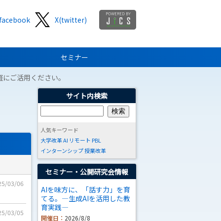
facebook
X(twitter)
セミナー
軽にご活用ください。
サイト内検索
人気キーワード
大学改革
AI
リモート
PBL
インターンシップ
授業改革
セミナー・公開研究会情報
25/03/06
AIを味方に、「話す力」を育
てる。―生成AIを活用した教
育実践―
25/03/05
開催日：
2026/8/8