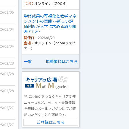
会場：
オンライン（ZOOM）
25/03/05
学修成果の可視化と教学マネ
ジメントの実践 ～新しい評
価制度が大学に求める取り組
25/03/04
みとは～
開催日：
2026/8/29
会場：
オンライン（Zoomウェビ
25/03/04
ナー）
一覧
掲載依頼はこちら
25/02/28
25/02/28
25/02/28
学ぶと働くをつなぐキャリア関連
ニュースなど、当サイト最新情報
25/02/27
を無料のメールマガジンにてご確
認いただくことが可能です。
ご登録はこちら
25/02/27