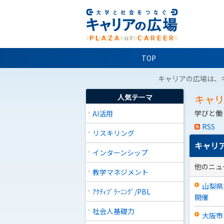
TOP
キャリアの広場は、
人気テーマ
キャ
学びと働
AI活用
RSS
リスキリング
キャリア
インターンシップ
他のニュ
教学マネジメント
山梨県
ｱｸﾃｨﾌﾞﾗｰﾆﾝｸﾞ/PBL
開催
社会人基礎力
大阪市