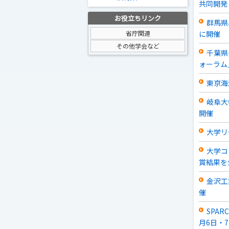
共同開発
お役立ちリンク
群馬県
省庁関連
に開催
その他学会など
千葉県
ォーラム
東京海
岐阜大
開催
大学リ
大学コ
賞結果を
金沢工
催
SPA
月6日・