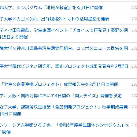
邦大学、シンポジウム「地域が教室」を3月1日に開催
20
子大学×カゴメ(株)、出荷規格外トマトの活用提案を発表
20
学×小田急電鉄、学生企画イベント「チョイスで再発見！秦野を探
20
月15日より開催
院大学×神奈川県民共済生活協同組合、コラボメニューの提供を開
20
子大学現代ビジネス研究所、認定プロジェクト成果発表会を2月7日
20
「学生×企業連携プロジェクト」成果報告会を3月14日に開催
20
学、大阪・関西万博において4日間の「関大デイズ」開催を決定
20
女子大学、課題解決型授業「食品開発プロジェクト」秋学期成果発
20
月4日に開催
ンソーシアム学都ひろさき、「令和6年度学生団体シンポジウム」を
20
に開催