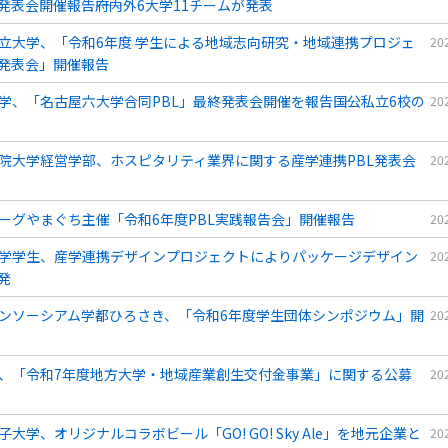
発表会開催報告――府内外6大学11チームが発表
立大学、「令和6年度 学生による地域志向研究・地域連携プロジェ
20
発表会」開催報告
学、「名古屋六大学合同PBL」最終発表会開催を報告――国公私立6校の
20
院大学経営学部、ホスピタリティ業界に関する産学連携PBL発表会
20
ーグやまぐち主催「令和6年度PBL実践報告会」開催報告
20
学学生、産学連携デザインプロジェクトによりパッケージデザイン
20
発
ンソーシアム学都ひろさき、「令和6年度学生団体シンポジウム」開
20
、「令和7年度地方大学・地域産業創生交付金事業」に関する公募
20
子大学、オリジナルコラボビール「GO! GO! Sky Ale」を地元企業と
20