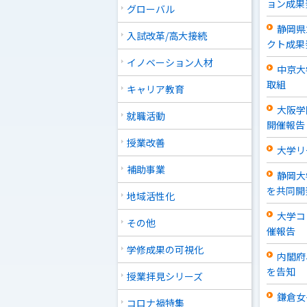
ョン成果
グローバル
静岡県
入試改革/高大接続
クト成果
イノベーション人材
中京大
取組
キャリア教育
大阪学
就職活動
開催報告
授業改善
大学リ
補助事業
静岡大
を共同開
地域活性化
大学コ
その他
催報告
学修成果の可視化
内閣府
を告知
授業拝見シリーズ
鎌倉女
コロナ禍特集