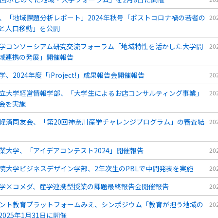
、「地域課題分析レポート」2024年秋号「ポストコロナ禍の若者の
20
と人口移動」を公開
学コンソーシアム研究交流フォーラム「地域特性を活かした大学間
20
域連携の発展」開催報告
、2024年度「iProject!」成果報告会開催報告
20
立大学経営情報学部、「大学生によるお店コンサルティング事業」
20
会を実施
経済同友会、「第20回神奈川産学チャレンジプログラム」の審査結
20
業大学、「アイデアコンテスト2024」開催報告
20
院大学ビジネスデザイン学部、2年次生のPBLで中間発表を実施
20
学×コメダ、産学連携型授業の課題最終報告会開催報告
20
ント教育プラットフォームみえ、シンポジウム「教育が担う地域の
20
025年1月31日に開催